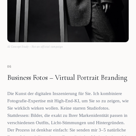
AI Concept Study – Not an official campaign
06
Business Fotos – Virtual Portrait Branding
Die Kunst der digitalen Inszenierung für Sie. Ich kombiniere
Fotografie-Expertise mit High-End-KI, um Sie so zu zeigen, wie
Sie wirklich wirken wollen. Keine starren Studiofotos.
Stattdessen: Bilder, die exakt zu Ihrer Markenidentität passen in
verschiedenen Outfits, Licht-Stimmungen und Hintergründen.
Der Prozess ist denkbar einfach: Sie senden mir 3–5 natürliche